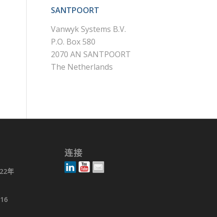
SANTPOORT
Vanwyk Systems B.V.
P.O. Box 580
2070 AN SANTPOORT
The Netherlands
连接
022年
016