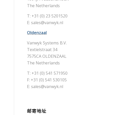
The Netherlands
T: +31 (0) 23 5201520
E:
sales@vanwyk.nl
Oldenzaal
Vanwyk Systems B.V.
Textielstraat 34
7575CA OLDENZAAL
The Netherlands
T: +31 (0) 541 571950
F: +31 (0) 541 530105
E:
sales@vanwyk.nl
邮寄地址