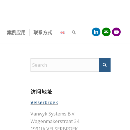
案例应用
联系方式
访问地址
Velserbroek
Vanwyk Systems B.V.
Wagenmakerstraat 34
1991JA VELSERBROEK